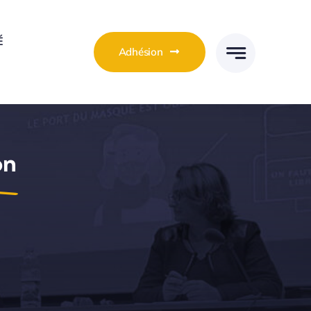
É
Adhésion
on