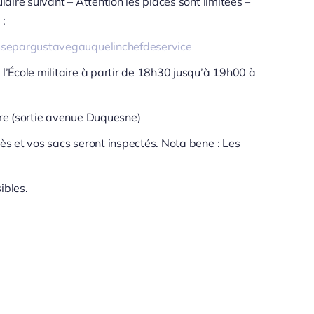
laire suivant – Attention les places sont limitées –
:
sissepargustavegauquelinchefdeservice
 l’École militaire à partir de 18h30 jusqu’à 19h00 à
ire (sortie avenue Duquesne)
cès et vos sacs seront inspectés. Nota bene : Les
ibles.