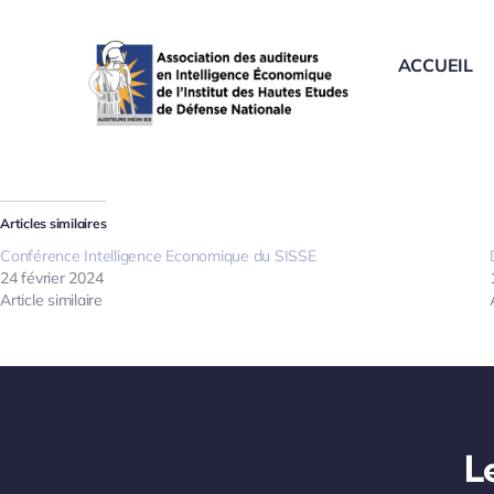
Passer
au
ACCUEIL
contenu
Articles similaires
Conférence Intelligence Economique du SISSE
24 février 2024
Article similaire
L