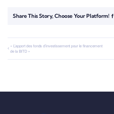
Share This Story, Choose Your Platform!
« ​L’apport des fonds d’investissement pour le financement
de la BITD »