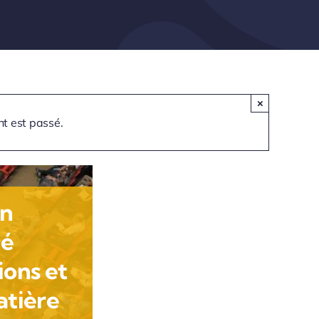
×
t est passé.
on
té
ions et
atière