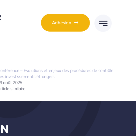
É
Adhésion
onférence – Evolutions et enjeux des procédures de contrôle
es investissements étrangers
9 août 2025
rticle similaire
DN