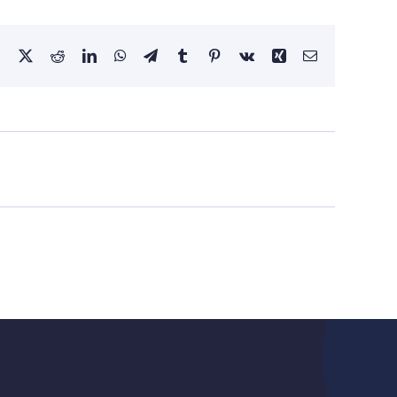
Facebook
X
Reddit
LinkedIn
WhatsApp
Telegram
Tumblr
Pinterest
Vk
Xing
Email