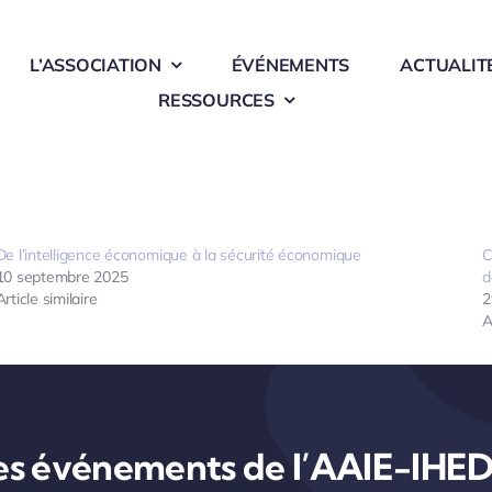
L’ASSOCIATION
ÉVÉNEMENTS
ACTUALIT
RESSOURCES
De l’intelligence économique à la sécurité économique
C
10 septembre 2025
d
Article similaire
2
A
es événements de l’AAIE-IHE