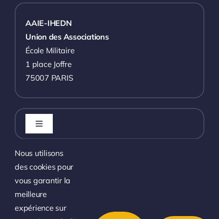
AAIE-IHEDN
Union des Associations
École Militaire
1 place Joffre
75007 PARIS
Toggle
Navigation
L’association
Nous utilisons
des cookies pour
Toggle
Navigation
vous garantir la
L’actualité
Les événements à venir
meilleure
expérience sur
Toggle
Liens utiles