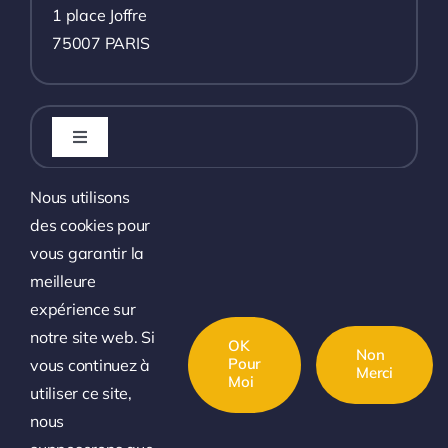
1 place Joffre
75007 PARIS
Toggle
Navigation
L’association
Nous utilisons
des cookies pour
Toggle
Navigation
vous garantir la
L’actualité
Les événements à venir
meilleure
expérience sur
Toggle
Liens utiles
Navigation
notre site web. Si
Les événements passés
OK
Non
Contacter AAIE-IHEDN
Pour
vous continuez à
Merci
Moi
Téléchargements
utiliser ce site,
nous
Adhérer à AAIE-IHEDN