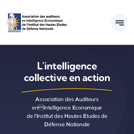
Passer
au
contenu
L'intelligence
collective en action
A
ssociation des
A
uditeurs
en
I
ntelligence
E
conomique
de l’
I
nstitut des
H
autes
E
tudes de
D
éfense
N
ationale