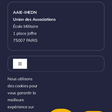
AAIE-IHEDN
Union des Associations
École Militaire
1 place Joffre
75007 PARIS
Toggle
Navigation
L’association
Nous utilisons
des cookies pour
Toggle
Navigation
vous garantir la
L’actualité
Les événements à venir
meilleure
expérience sur
Toggle
Liens utiles